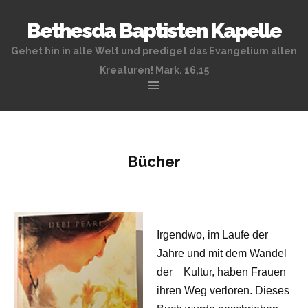
Bethesda Baptisten Kapelle
Gehet hin in alle Welt und prediget das Evangelium allen
Kreaturen! Mark. 16,15
Zum
Inhalt
springen
Bücher
Irgendwo, im Laufe der
Jahre und mit dem Wandel
der Kultur, haben Frauen
ihren Weg verloren. Dieses