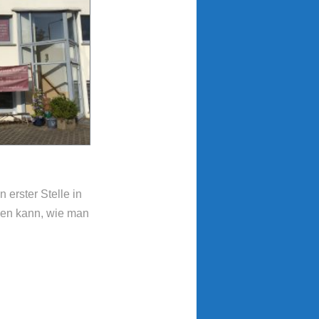
 erster Stelle in
ehen kann, wie man