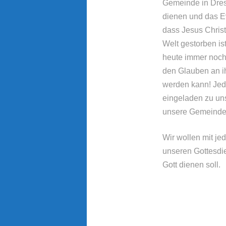
Gemeinde in Dresd
dienen und das E
dass Jesus Christ
Welt gestorben is
heute immer noch
den Glauben an i
werden kann! Jeder
eingeladen zu un
unsere Gemeinde
Wir wollen mit je
unseren Gottesdie
Gott dienen soll.