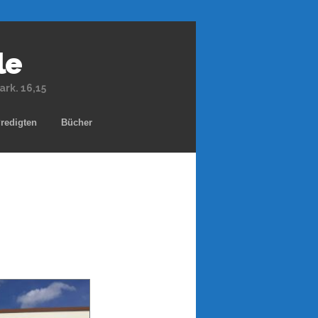
le
rk. 16,15
redigten
Bücher