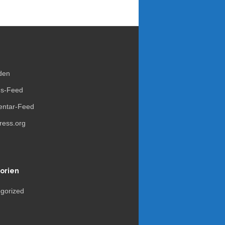
den
gs-Feed
ntar-Feed
ess.org
orien
gorized